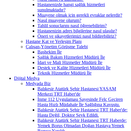
Hastanenizde hangi sağlık hizmetleri
sunulmaktadır?
Muayene olmak için gerekli evraklar nelerdir?
Nasıl muayene olurum?
Tahlil sonuçlarını nasıl öğrenebilirim?
Hastanenizin adres bilgilerine nasıl ulaşılır?
Öneri ve şikayetlerimizi nasıl bildirebiliriz?
Hastane Kat ve Yerleşim Planı
Çalışan-Yönetim Görüşme Talebi
Başhekim İle
Sağlık Bakım Hizmetleri Müdürü İle
İdari ve Mali Hizmetler Müdürü İle
Destek ve Kalite Hizmetleri Müdürü İle
Teknik Hizmetler Müdürü İle
Dijital Medya
Medyada Biz
Balıkesir Atatürk Şehir Hastanesi YAŞAM
Merkezi TRT Haber'de
İnme 112 Uygulaması Sayesinde Felç Geçiren
Hasta Hızlı Müdahale İle Sağlığına Kavuştu.
Balıkesir Atatürk Şehir Hastanesi TRT Haber'de:
Hasta Değil, Doktor Sevk Edildi.
Balıkesir Atatürk Şehir Hastanesi TRT Haberde:
Yemek Borus Olmadan Doğan Hastaya Yemek
Borusu Yapıldı.