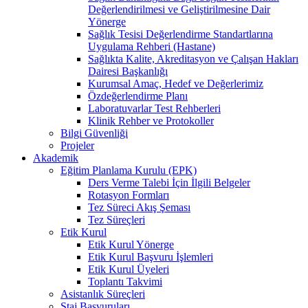
Değerlendirilmesi ve Geliştirilmesine Dair
Yönerge
Sağlık Tesisi Değerlendirme Standartlarına
Uygulama Rehberi (Hastane)
Sağlıkta Kalite, Akreditasyon ve Çalışan Hakları
Dairesi Başkanlığı
Kurumsal Amaç, Hedef ve Değerlerimiz
Özdeğerlendirme Planı
Laboratuvarlar Test Rehberleri
Klinik Rehber ve Protokoller
Bilgi Güvenliği
Projeler
Akademik
Eğitim Planlama Kurulu (EPK)
Ders Verme Talebi İçin İlgili Belgeler
Rotasyon Formları
Tez Süreci Akış Şeması
Tez Süreçleri
Etik Kurul
Etik Kurul Yönerge
Etik Kurul Başvuru İşlemleri
Etik Kurul Üyeleri
Toplantı Takvimi
Asistanlık Süreçleri
Staj Başvuruları