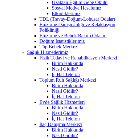
Uzaktan Eğitim Gebe Okulu
Sosyal Medya Hesabımız
Etkinliklerimiz
TDL (Travay-Doğum-Lohusa) Odaları
Emzirme Danışmanlığı ve Relaktasyon
Polikliniği
Emzirme ve Bebek Bakım Odaları
Doğum İstatistiklerimiz
Tüp Bebek Merkezi
Sağlık Hizmetlerimiz
Fizik Tedavi ve Rehabilitasyon Merkezi
Birim Hakkında
Nasıl Gidilir?
İç Hat Telefon
Toplum Ruh Sağlığı Merkezi
Birim Hakkında
Nasıl Gidilir?
İç Hat Telefon
Evde Sağlık Hizmetleri
Birim Hakkında
Nasıl Gidilir?
İç Hat Telefon
İlaç Danışma Merkezi
Birim Hakkında
Nasıl Gidilir?