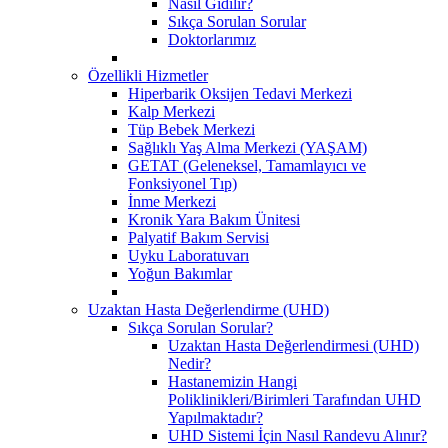
Nasıl Gidilir?
Sıkça Sorulan Sorular
Doktorlarımız
Özellikli Hizmetler
Hiperbarik Oksijen Tedavi Merkezi
Kalp Merkezi
Tüp Bebek Merkezi
Sağlıklı Yaş Alma Merkezi (YAŞAM)
GETAT (Geleneksel, Tamamlayıcı ve
Fonksiyonel Tıp)
İnme Merkezi
Kronik Yara Bakım Ünitesi
Palyatif Bakım Servisi
Uyku Laboratuvarı
Yoğun Bakımlar
Uzaktan Hasta Değerlendirme (UHD)
Sıkça Sorulan Sorular?
Uzaktan Hasta Değerlendirmesi (UHD)
Nedir?
Hastanemizin Hangi
Poliklinikleri/Birimleri Tarafından UHD
Yapılmaktadır?
UHD Sistemi İçin Nasıl Randevu Alınır?