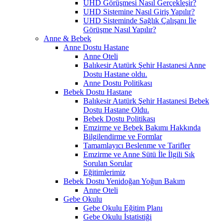
UHD Görüşmesi Nasıl Gerçekleşir?
UHD Sistemine Nasıl Giriş Yapılır?
UHD Sisteminde Sağlık Çalışanı İle
Görüşme Nasıl Yapılır?
Anne & Bebek
Anne Dostu Hastane
Anne Oteli
Balıkesir Atatürk Şehir Hastanesi Anne
Dostu Hastane oldu.
Anne Dostu Politikası
Bebek Dostu Hastane
Balıkesir Atatürk Şehir Hastanesi Bebek
Dostu Hastane Oldu.
Bebek Dostu Politikası
Emzirme ve Bebek Bakımı Hakkında
Bilgilendirme ve Formlar
Tamamlayıcı Beslenme ve Tarifler
Emzirme ve Anne Sütü İle İlgili Sık
Sorulan Sorular
Eğitimlerimiz
Bebek Dostu Yenidoğan Yoğun Bakım
Anne Oteli
Gebe Okulu
Gebe Okulu Eğitim Planı
Gebe Okulu İstatistiği