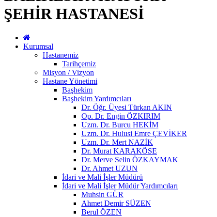
ŞEHİR HASTANESİ
Kurumsal
Hastanemiz
Tarihçemiz
Misyon / Vizyon
Hastane Yönetimi
Başhekim
Başhekim Yardımcıları
Dr. Öğr. Üyesi Türkan AKIN
Op. Dr. Engin ÖZKIRIM
Uzm. Dr. Burcu HEKİM
Uzm. Dr. Hulusi Emre ÇEVİKER
Uzm. Dr. Mert NAZİK
Dr. Murat KARAKÖSE
Dr. Merve Selin ÖZKAYMAK
Dr. Ahmet UZUN
İdari ve Mali İşler Müdürü
İdari ve Mali İşler Müdür Yardımcıları
Muhsin GÜR
Ahmet Demir SÜZEN
Berul ÖZEN