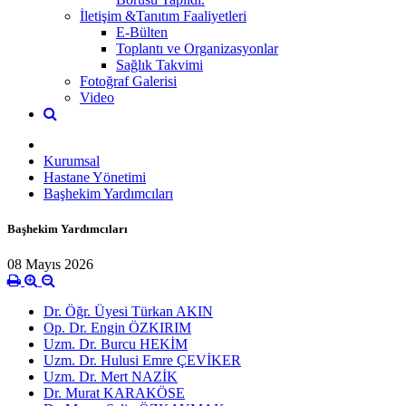
İletişim &Tanıtım Faaliyetleri
E-Bülten
Toplantı ve Organizasyonlar
Sağlık Takvimi
Fotoğraf Galerisi
Video
Kurumsal
Hastane Yönetimi
Başhekim Yardımcıları
Başhekim Yardımcıları
08 Mayıs 2026
Dr. Öğr. Üyesi Türkan AKIN
Op. Dr. Engin ÖZKIRIM
Uzm. Dr. Burcu HEKİM
Uzm. Dr. Hulusi Emre ÇEVİKER
Uzm. Dr. Mert NAZİK
Dr. Murat KARAKÖSE