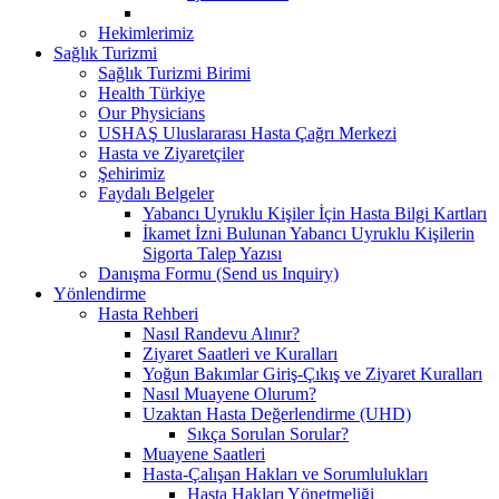
Hekimlerimiz
Sağlık Turizmi
Sağlık Turizmi Birimi
Health Türkiye
Our Physicians
USHAŞ Uluslararası Hasta Çağrı Merkezi
Hasta ve Ziyaretçiler
Şehirimiz
Faydalı Belgeler
Yabancı Uyruklu Kişiler İçin Hasta Bilgi Kartları
İkamet İzni Bulunan Yabancı Uyruklu Kişilerin
Sigorta Talep Yazısı
Danışma Formu (Send us Inquiry)
Yönlendirme
Hasta Rehberi
Nasıl Randevu Alınır?
Ziyaret Saatleri ve Kuralları
Yoğun Bakımlar Giriş-Çıkış ve Ziyaret Kuralları
Nasıl Muayene Olurum?
Uzaktan Hasta Değerlendirme (UHD)
Sıkça Sorulan Sorular?
Muayene Saatleri
Hasta-Çalışan Hakları ve Sorumlulukları
Hasta Hakları Yönetmeliği