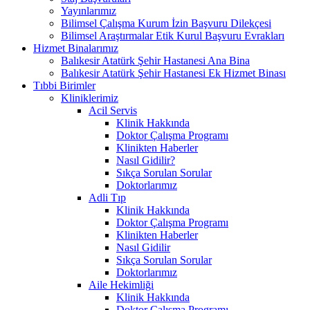
Yayınlarımız
Bilimsel Çalışma Kurum İzin Başvuru Dilekçesi
Bilimsel Araştırmalar Etik Kurul Başvuru Evrakları
Hizmet Binalarımız
Balıkesir Atatürk Şehir Hastanesi Ana Bina
Balıkesir Atatürk Şehir Hastanesi Ek Hizmet Binası
Tıbbi Birimler
Kliniklerimiz
Acil Servis
Klinik Hakkında
Doktor Çalışma Programı
Klinikten Haberler
Nasıl Gidilir?
Sıkça Sorulan Sorular
Doktorlarımız
Adli Tıp
Klinik Hakkında
Doktor Çalışma Programı
Klinikten Haberler
Nasıl Gidilir
Sıkça Sorulan Sorular
Doktorlarımız
Aile Hekimliği
Klinik Hakkında
Doktor Çalışma Programı